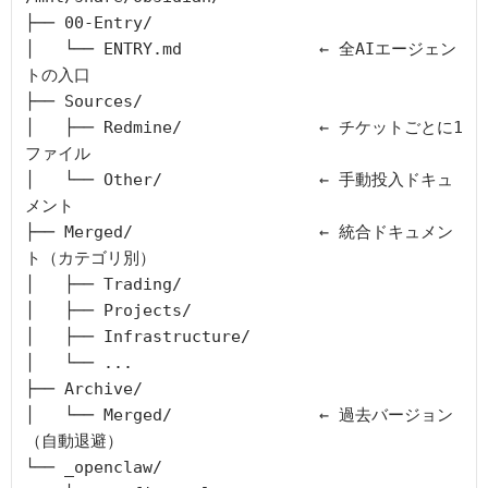
├── 00-Entry/

│   └── ENTRY.md              ← 全AIエージェン
トの入口

├── Sources/

│   ├── Redmine/              ← チケットごとに1
ファイル

│   └── Other/                ← 手動投入ドキュ
メント

├── Merged/                   ← 統合ドキュメン
ト（カテゴリ別）

│   ├── Trading/

│   ├── Projects/

│   ├── Infrastructure/

│   └── ...

├── Archive/

│   └── Merged/               ← 過去バージョン
（自動退避）

└── _openclaw/
