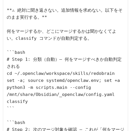
**⚠️ 絶対に聞き返さない。追加情報を求めない。以下をそ
のまま実行する。**

何をマージするか、どこにマージするかは聞かなくてよ
い。classify コマンドが自動判定する。

```bash

# Step 1: 分類（自動）— 何をマージすべきか自動判定
される

cd ~/.openclaw/workspace/skills/redobrain

set -a; source systemd/openclaw.env; set +a

python3 -m scripts.main --config 
/mnt/share/Obsidian/_openclaw/config.yaml 
classify

```

```bash

# Step 2: 次のマージ対象を確認 — これが「何をマージ