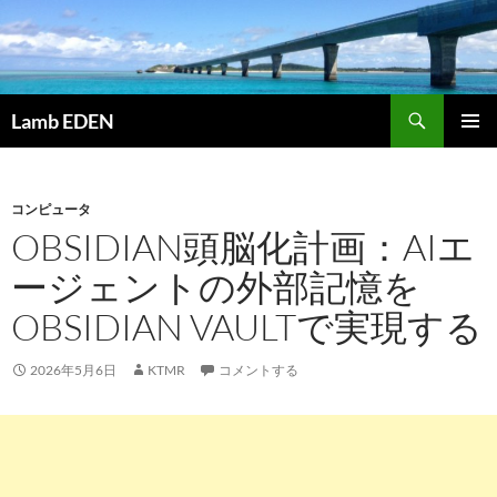
コ
ン
テ
ン
検
ツ
Lamb EDEN
索
へ
メインメ
ス
ニュー
キ
コンピュータ
ッ
OBSIDIAN頭脳化計画：AIエ
プ
ージェントの外部記憶を
OBSIDIAN VAULTで実現する
2026年5月6日
KTMR
コメントする