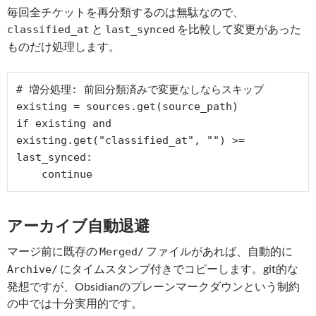
毎回全チケットを再分類するのは無駄なので、
と
を比較して変更があった
classified_at
last_synced
ものだけ処理します。
# 増分処理: 前回分類済みで変更なしならスキップ

existing = sources.get(source_path)

if existing and 
existing.get("classified_at", "") >= 
last_synced:

アーカイブ自動退避
マージ前に既存の
ファイルがあれば、自動的に
Merged/
にタイムスタンプ付きでコピーします。git的な
Archive/
発想ですが、Obsidianのプレーンマークダウンという制約
の中では十分実用的です。