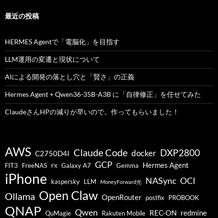
最近の投稿
HERMES Agentで「電脳化」を目指す
LLM運用の変遷と現状について
AIによる開発の落とし穴と「賢さ」の正義
Hermes Agent + Qwen36-35B-A3B に「自律修正」を任せてみた
ClaudeさんHPの減りが早いので。作ってもらいました！
AWS
Claude Code
DXP2800
docker
C2750D4I
GCP
Hermes Agent
FIT3
FreeNAS
Galaxy A7
Gemma
FX
iPhone
NASync
OCI
kaspersky
LLM
MoneyForward光
Open Claw
Ollama
OpenRouter
postfix
PROBOOK
QNAP
Qwen
REC-ON
redmine
QuMagie
Rakuten Mobile