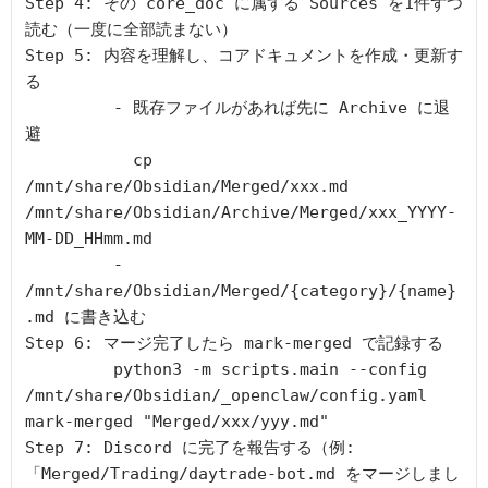
Step 4: その core_doc に属する Sources を1件ずつ
読む（一度に全部読まない）

Step 5: 内容を理解し、コアドキュメントを作成・更新す
る

         - 既存ファイルがあれば先に Archive に退
避

           cp 
/mnt/share/Obsidian/Merged/xxx.md 
/mnt/share/Obsidian/Archive/Merged/xxx_YYYY-
MM-DD_HHmm.md

         - 
/mnt/share/Obsidian/Merged/{category}/{name}
.md に書き込む

Step 6: マージ完了したら mark-merged で記録する

         python3 -m scripts.main --config 
/mnt/share/Obsidian/_openclaw/config.yaml 
mark-merged "Merged/xxx/yyy.md"

Step 7: Discord に完了を報告する（例:
「Merged/Trading/daytrade-bot.md をマージしまし