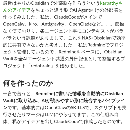
最近はやりのObsidianで外部脳を作ろうという
karpathyさ
んのアイデア
をちょっと違う形でAI Agent向けの外部脳を
作ってみました。私は、ClaudeCodeがメインで
OpenCalw、kiro、Antigravity、OpenCladeなど。。。節操
なく使ておりり、各エージェント事にコンテキストがバラ
バラという課題がありまして、これをNAS+Obsidianで効率
的に共有できないかと考えました。 私はRedmineでプロジ
ェクト管理しているので、Redmineをベースに、Obsidian
Vaultを全AIエージェント共通の外部記憶として整備するプ
ロジェクト「redobrain」を始めました。
何を作ったのか
一言で言うと、
Redmineに書いた情報を自動的にObsidian
Vaultに取り込み、AIが読みやすい形に統合するパイプライ
ン
です。基本的にはOpenClawのSKILLSで、スクリプトを実
行させたりマージはLLMにやらせてます。この仕組み自
体、私がアイデアを出しClaudeCodeで作成したものです。