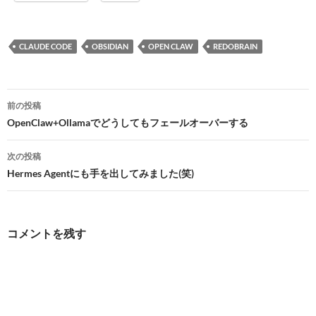
CLAUDE CODE
OBSIDIAN
OPEN CLAW
REDOBRAIN
投
前の投稿
稿
OpenClaw+Ollamaでどうしてもフェールオーバーする
ナ
次の投稿
ビ
Hermes Agentにも手を出してみました(笑)
ゲ
ー
コメントを残す
シ
ョ
ン