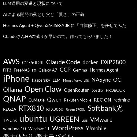
LLM運用の変遷と現状について
AIによる開発の落とし穴と「賢さ」の正義
Hermes Agent + Qwen36-35B-A3B に「自律修正」を任せてみた
ClaudeさんHPの減りが早いので。作ってもらいました！
AWS
Claude Code
DXP2800
docker
C2750D4I
GCP
Hermes Agent
FIT3
FreeNAS
Galaxy A7
Gemma
FX
iPhone
NASync
OCI
kaspersky
LLM
MoneyForward光
Open Claw
Ollama
OpenRouter
postfix
PROBOOK
QNAP
Qwen
REC-ON
redmine
QuMagie
Rakuten Mobile
RTX810
Softbank光
REGZA
RTX3060
Ryzen 5700U
ubuntu
UGREEN
VMware
TP-Link
ups
WordPress
Y!mobile
windows10
Windows11
楽天ひかり
楽天モバイル