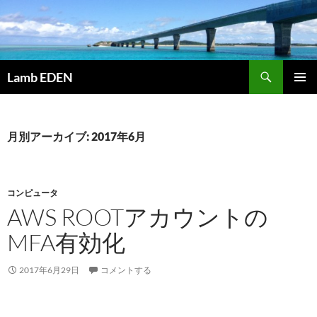
コ
ン
テ
ン
検
ツ
Lamb EDEN
索
へ
メインメ
ス
ニュー
キ
月別アーカイブ: 2017年6月
ッ
プ
コンピュータ
AWS ROOTアカウントの
MFA有効化
2017年6月29日
コメントする