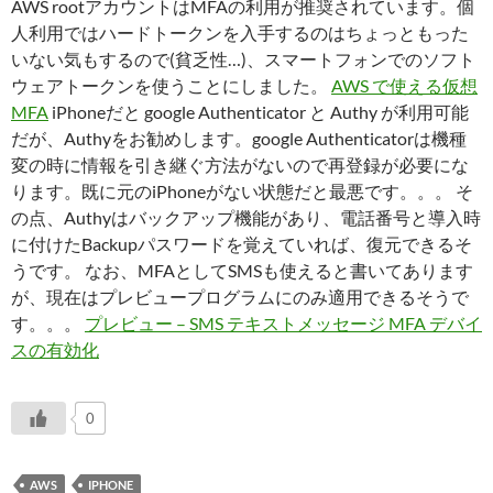
AWS rootアカウントはMFAの利用が推奨されています。個
人利用ではハードトークンを入手するのはちょっともった
いない気もするので(貧乏性…)、スマートフォンでのソフト
ウェアトークンを使うことにしました。
AWS で使える仮想
MFA
iPhoneだと google Authenticator と Authy が利用可能
だが、Authyをお勧めします。google Authenticatorは機種
変の時に情報を引き継ぐ方法がないので再登録が必要にな
ります。既に元のiPhoneがない状態だと最悪です。。。 そ
の点、Authyはバックアップ機能があり、電話番号と導入時
に付けたBackupパスワードを覚えていれば、復元できるそ
うです。 なお、MFAとしてSMSも使えると書いてあります
が、現在はプレビュープログラムにのみ適用できるそうで
す。。。
プレビュー – SMS テキストメッセージ MFA デバイ
スの有効化
0
AWS
IPHONE