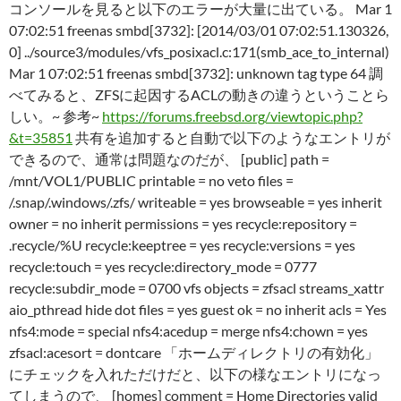
コンソールを見ると以下のエラーが大量に出ている。 Mar 1
07:02:51 freenas smbd[3732]: [2014/03/01 07:02:51.130326,
0] ../source3/modules/vfs_posixacl.c:171(smb_ace_to_internal)
Mar 1 07:02:51 freenas smbd[3732]: unknown tag type 64 調
べてみると、ZFSに起因するACLの動きの違うということら
しい。~ 参考~
https://forums.freebsd.org/viewtopic.php?
&t=35851
共有を追加すると自動で以下のようなエントリが
できるので、通常は問題なのだが、 [public] path =
/mnt/VOL1/PUBLIC printable = no veto files =
/.snap/.windows/.zfs/ writeable = yes browseable = yes inherit
owner = no inherit permissions = yes recycle:repository =
.recycle/%U recycle:keeptree = yes recycle:versions = yes
recycle:touch = yes recycle:directory_mode = 0777
recycle:subdir_mode = 0700 vfs objects = zfsacl streams_xattr
aio_pthread hide dot files = yes guest ok = no inherit acls = Yes
nfs4:mode = special nfs4:acedup = merge nfs4:chown = yes
zfsacl:acesort = dontcare 「ホームディレクトリの有効化」
にチェックを入れただけだと、以下の様なエントリになっ
てしまうので、 [homes] comment = Home Directories valid