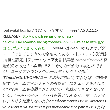
[pukiwiki] bug fix だけだそうですが、[[FreeNAS 9.2.1.1-
RELEASE>
http://www.freenas.org/whats-
new/2014/02/announcing-freenas-9-2-1-1-release.html]]が
出ていたので当ててみた
。 FreeNASはWebUIからアップグ
レードできてしまうので楽ちんである。~ [システム]-[設定]-
[高度な設定]-[ファームウェア更新] *
問題 -sambaのhomeの挙
動が変わった？~ 本当に9.2.1.1からなのかは不明なのです
が、ユーザアカウントのホームディレクトリ指定
で/mnt/VOL1/HOME/ユーザ の様に指定しておけば、CIFS設
定で「ホームディレクトリの有効化」にチェックを入れる
だけでホームを参照できたのだが、何故かできなくなって
いた。/usr/local/etc/smb4.confを覗いてみると、 ホームディ
レクトリを指定しないと [homes] comment = Home Directories
valid users = %U writable = yes browseable = no path = /%U とな