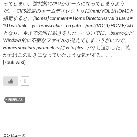
ってしまい、強制的に/%Uがホームになってしまうよう
だ。~ CIFS設定のホームディレクトリに/mnt/VOL1/HOMEと
指定すると、 [homes] comment = Home Directories valid users =
%U writable = yes browseable = no path = /mnt/VOL1/HOME/%U
となり、今までの同じ動きをした。~ ついでに、.bashrcなど
Windows的に不要なファイルが見えてしまいうざいので、
Homes auxiliary parameters:に veto files = /.??
/ も追加した。確
か元はこの動きになっていたような気がする。。。
[/pukiwiki]
0
FREENAS
コンピュータ