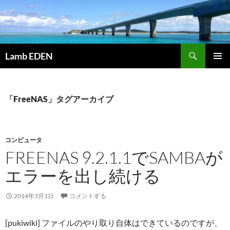
コ
ン
テ
ン
検
ツ
Lamb EDEN
索
へ
メインメ
ス
ニュー
キ
「FreeNAS」タグアーカイブ
ッ
プ
コンピュータ
FREENAS 9.2.1.1でSAMBAが
エラーを出し続ける
2014年3月1日
コメントする
[pukiwiki] ファイルのやり取り自体はできているのですが、