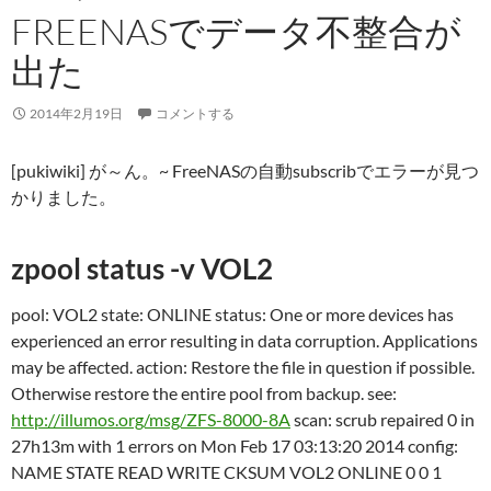
FREENASでデータ不整合が
出た
2014年2月19日
コメントする
[pukiwiki] が～ん。~ FreeNASの自動subscribでエラーが見つ
かりました。
zpool status -v VOL2
pool: VOL2 state: ONLINE status: One or more devices has
experienced an error resulting in data corruption. Applications
may be affected. action: Restore the file in question if possible.
Otherwise restore the entire pool from backup. see:
http://illumos.org/msg/ZFS-8000-8A
scan: scrub repaired 0 in
27h13m with 1 errors on Mon Feb 17 03:13:20 2014 config:
NAME STATE READ WRITE CKSUM VOL2 ONLINE 0 0 1