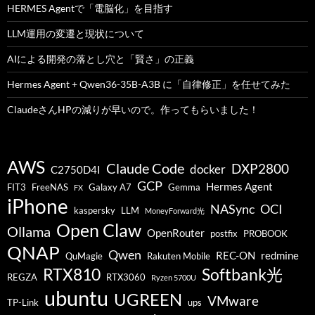
HERMES Agentで「電脳化」を目指す
LLM運用の変遷と現状について
AIによる開発の落とし穴と「賢さ」の正義
Hermes Agent + Qwen36-35B-A3B に「自律修正」を任せてみた
ClaudeさんHPの減りが早いので。作ってもらいました！
AWS
Claude Code
DXP2800
docker
C2750D4I
GCP
Hermes Agent
FIT3
FreeNAS
Galaxy A7
Gemma
FX
iPhone
NASync
OCI
kaspersky
LLM
MoneyForward光
Open Claw
Ollama
OpenRouter
postfix
PROBOOK
QNAP
Qwen
REC-ON
redmine
QuMagie
Rakuten Mobile
RTX810
Softbank光
REGZA
RTX3060
Ryzen 5700U
ubuntu
UGREEN
VMware
TP-Link
ups