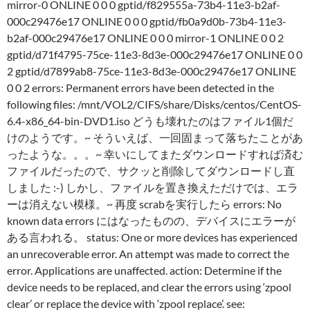
mirror-0 ONLINE 0 0 0 gptid/f829555a-73b4-11e3-b2af-
000c29476e17 ONLINE 0 0 0 gptid/fb0a9d0b-73b4-11e3-
b2af-000c29476e17 ONLINE 0 0 0 mirror-1 ONLINE 0 0 2
gptid/d71f4795-75ce-11e3-8d3e-000c29476e17 ONLINE 0 0
2 gptid/d7899ab8-75ce-11e3-8d3e-000c29476e17 ONLINE
0 0 2 errors: Permanent errors have been detected in the
following files: /mnt/VOL2/CIFS/share/Disks/centos/CentOS-
6.4-x86_64-bin-DVD1.iso どうも壊れたのはファイル1個だ
けのようです。~ そういえば、一回固まって落ちたことがあ
ったような。。。~ 幸いにしてまたダウンロードすれば済む
ファイルだったので、サクッと削除してダウンロードし直
しました :-) しかし、ファイルを置き換えただけでは、エラ
ーは消えない模様。~ 再度 scrabを実行したら errors: No
known data errors にはなったものの、デバイスにエラーが
ある言われる。 status: One or more devices has experienced
an unrecoverable error. An attempt was made to correct the
error. Applications are unaffected. action: Determine if the
device needs to be replaced, and clear the errors using ‘zpool
clear’ or replace the device with ‘zpool replace’. see: