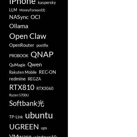
iPhone
kaspersky
LLM
MoneyForward光
NASync
OCI
Ollama
Open Claw
OpenRouter
postfix
QNAP
PROBOOK
Qwen
QuMagie
REC-ON
Rakuten Mobile
redmine
REGZA
RTX810
RTX3060
Ryzen 5700U
Softbank光
ubuntu
TP-Link
UGREEN
ups
VMware