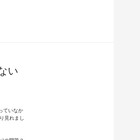
ない
くいっていなか
さり見れまし