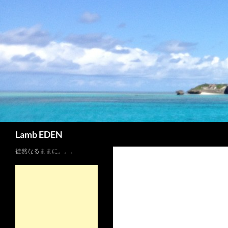
コ
ン
テ
ン
ツ
へ
ス
キ
ッ
プ
検
Lamb EDEN
索
徒然なるままに。。。