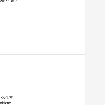
pp)の問題？
いのです
oblem: