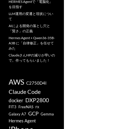
HERMES Agentで「電脳化」
を目指す
LLM運用の変遷と現状につい
て
AIによる開発の落とし穴と
「賢さ」の正義
Hermes Agent + Qwen36-35B-
A3B に「自律修正」を任せて
みた
ClaudeさんHPの減りが早いの
で。作ってもらいました！
AWS
C2750D4I
Claude Code
DXP2800
docker
FIT3
FreeNAS
FX
GCP
Galaxy A7
Gemma
Hermes Agent