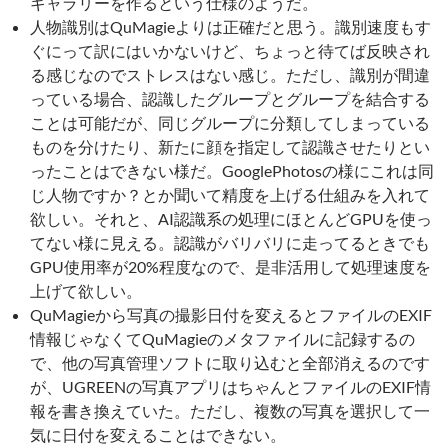
ギャラリーを作るという仕様のようだ。
人物識別はQuMagieよりは正確だと思う。識別速度もす
ぐにって訳にはいかないけど、ちょっと待てば反映され
る感じなのでストレスはない感じ。ただし、識別が間違
っている場合、認識したグループとグループを結合する
ことは可能だが、同じグループに分類してしまっている
ものを分けたり、新たに顔を指定して認識させたりとい
ったことはできない様だ。GooglePhotosの様にこれは同
じ人物ですか？とか聞いて精度を上げる仕組みを入れて
欲しい。それと、AI認識系の処理にほとんどGPUを使っ
てない様に見える。認識がバリバリに走ってるときでも
GPU使用率が20%程度なので、是非活用して処理速度を
上げて欲しい。
QuMagieから写真の撮影日付を変えるとファイルのEXIF
情報じゃなくてQuMagieのメタファイルに記録するの
で、他の写真管理ソフトに取り込むと全部消えるのです
が、UGREENの写真アプリはちゃんとファイルのEXIF情
報を書き換えていた。ただし、複数の写真を選択して一
気に日付を変えることはできない。