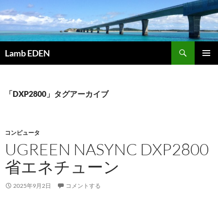
コ
ン
テ
ン
検
ツ
Lamb EDEN
索
へ
メインメ
ス
ニュー
キ
「DXP2800」タグアーカイブ
ッ
プ
コンピュータ
UGREEN NASYNC DXP2800
省エネチューン
2025年9月2日
コメントする