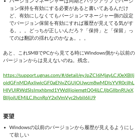
バージョンマネージャーは同期とバックアップでバージ
ョン保持を有効にする必要があると書いてあるんだけ
ど、有効にしなくてもバージョンマネージャー側の設定
でバージョン保留を有効にすれば履歴が見えてる気がす
る。。。どっちが正しいんだろ？「保持」と「保留」っ
てのは翻訳の揺れなのかなぁ。。。
あと、これSMBでPCから見てる時にWIndows側から以前の
バージョンからは見えないのね。残念。
https://support.ugnas.com/#/detail/eyJpZCI6MjgyLCJ0eXBlIj
oidGFnMDAxIiwicGF0aENvZGUiOiJwcm8wMDIsYVR0cjlhL
HlVUlRWdSIsImxhbmd1YWdlIjoiemgtQ04iLCJjbGllbnRUeX
BlIjoiUEMiLCJhcnRpY2xlVmVyc2lvbiI6IiJ9
要望
Windowsの以前のバージョンから履歴が見えるようにし
て欲しい