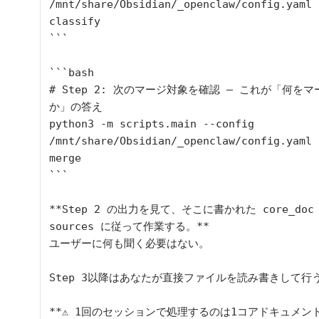
/mnt/share/Obsidian/_openclaw/config.yaml 
classify

```

```bash

# Step 2: 次のマージ対象を確認 — これが「何を
か」の答え

python3 -m scripts.main --config 
/mnt/share/Obsidian/_openclaw/config.yaml 
merge

```

**Step 2 の出力を見て、そこに書かれた core_doc 
sources に従って作業する。**

ユーザーに何も聞く必要はない。

Step 3以降はあなたが直接ファイルを読み書きして行う
**⚠️ 1回のセッションで処理するのは1コアドキュメント