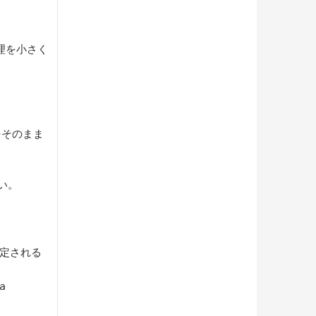


処理を小さく


をそのまま
い。
定される


