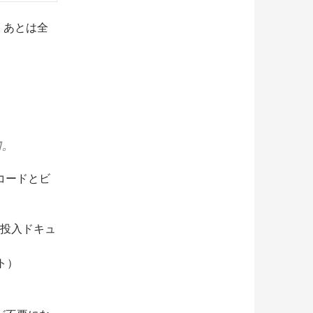
。あとは全
物。
コードとビ
動投入ドキュ
ト）