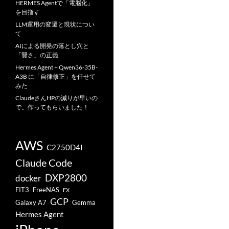
HERMES Agentで「電脳化」
を目指す
LLM運用の変遷と現状につい
て
AIによる開発の落とし穴と
「賢さ」の正義
Hermes Agent + Qwen36-35B-
A3B に「自律修正」を任せて
みた
ClaudeさんHPの減りが早いの
で。作ってもらいました！
AWS
C2750D4I
Claude Code
DXP2800
docker
FIT3
FreeNAS
FX
GCP
Galaxy A7
Gemma
Hermes Agent