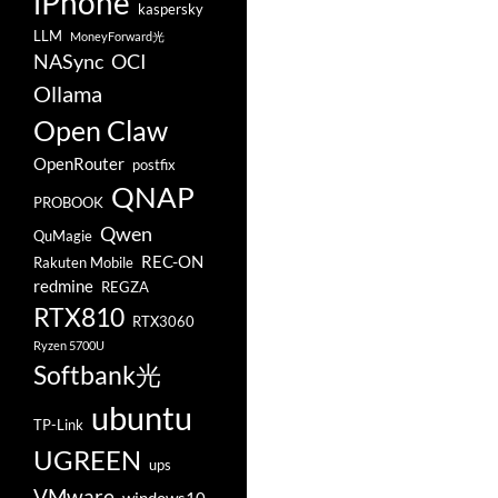
iPhone
kaspersky
LLM
MoneyForward光
NASync
OCI
Ollama
Open Claw
OpenRouter
postfix
QNAP
PROBOOK
Qwen
QuMagie
REC-ON
Rakuten Mobile
redmine
REGZA
RTX810
RTX3060
Ryzen 5700U
Softbank光
ubuntu
TP-Link
UGREEN
ups
VMware