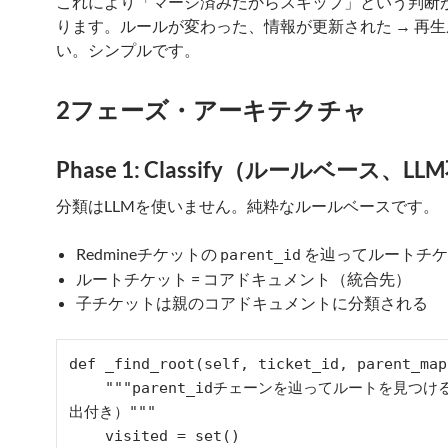
これにより「マージ済みだからスキップ」という判断
ります。ルールが変わった、情報が更新された → 再
い。シンプルです。
2フェーズ・アーキテクチャ
Phase 1: Classify（ルールベース、L
分類はLLMを使いません。純粋なルールベースです。
Redmineチケットの
を辿ってルートチケ
parent_id
ルートチケット = コアドキュメント（統合先）
子チケットは親のコアドキュメントに分類される
def _find_root(self, ticket_id, parent_map)
    """parent_idチェーンを辿ってルートを見つける（循環検
出付き）"""

    visited = set()
