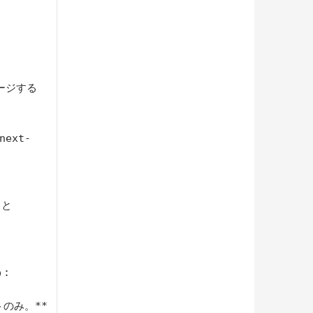
マージする
next-
と 
:

のみ。**
