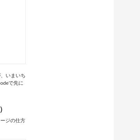
が、いまいち
odeで先に
行）
マージの仕方