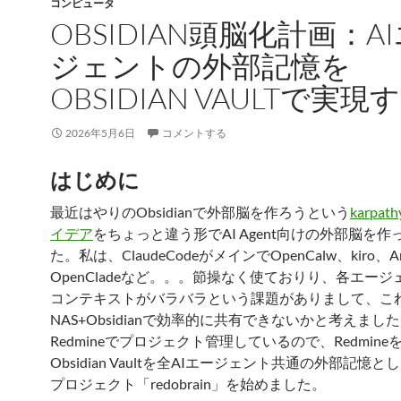
コンピュータ
OBSIDIAN頭脳化計画：A
ジェントの外部記憶を
OBSIDIAN VAULTで実現
2026年5月6日
コメントする
はじめに
最近はやりのObsidianで外部脳を作ろうという
karpa
イデア
をちょっと違う形でAI Agent向けの外部脳を
た。私は、ClaudeCodeがメインでOpenCalw、kiro、Anti
OpenCladeなど。。。節操なく使ておりり、各エー
コンテキストがバラバラという課題がありまして、こ
NAS+Obsidianで効率的に共有できないかと考えました
Redmineでプロジェクト管理しているので、Redmin
Obsidian Vaultを全AIエージェント共通の外部記憶
プロジェクト「redobrain」を始めました。