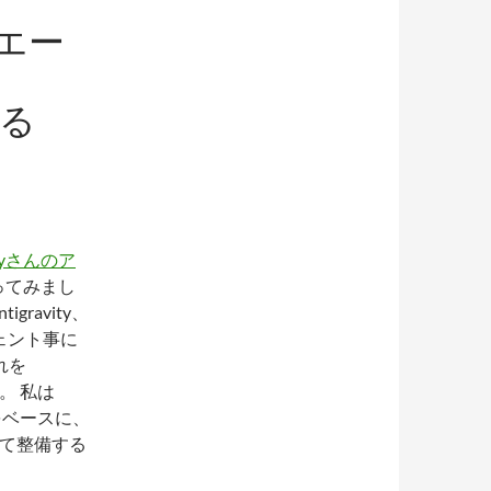
Iエー
する
thyさんのア
作ってみまし
gravity、
ジェント事に
れを
。 私は
eをベースに、
として整備する