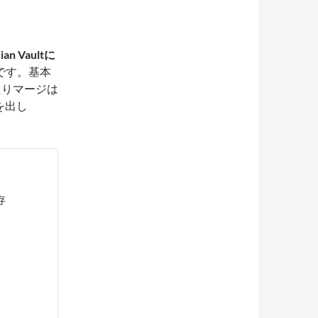
n Vaultに
です。基本
せたりマージは
を出し