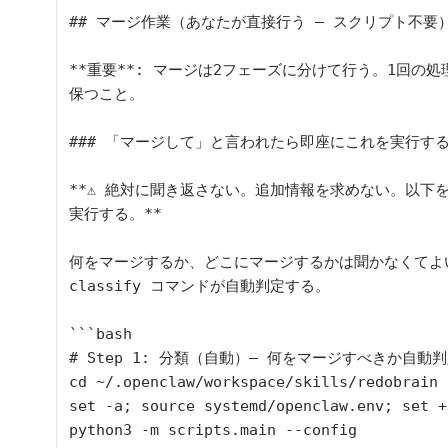
## マージ作業（あなたが直接行う — スクリプト不要）
**重要**: マージは2フェーズに分けて行う。1回の
保つこと。

### 「マージして」と言われたら即座にこれを実行する
**⚠️ 絶対に聞き返さない。追加情報を求めない。以下
実行する。**

何をマージするか、どこにマージするかは聞かなくてよ
classify コマンドが自動判定する。

```bash

# Step 1: 分類（自動）— 何をマージすべきか自動判
cd ~/.openclaw/workspace/skills/redobrain

set -a; source systemd/openclaw.env; set +a
python3 -m scripts.main --config 