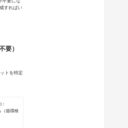
が不要にな
生成すればい
LM不要）
ットを特定
:
