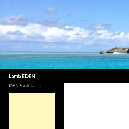
コ
ン
テ
ン
ツ
へ
ス
キ
ッ
プ
検
Lamb EDEN
索
徒然なるままに。。。