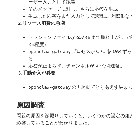
ーザー入力として認識
そのメッセージに対し、さらに応答を生成
生成した応答をまた入力として認識……と際限な
リソース消費の急増
セッションファイルが
657KB
まで膨れ上がり（
KB程度）
プロセスが CPU を
19%
ずっ
openclaw-gateway
る
応答が止まらず、チャンネルがスパム状態に
手動介入が必要
の再起動でとりあえず納ま
openclaw-gateway
原因調査
問題の原因を深堀りしていくと、いくつかの設定の組
影響していることがわかりました。