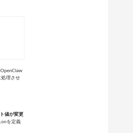
penClaw
 に処理させ
ト値が変更
を定義
ion