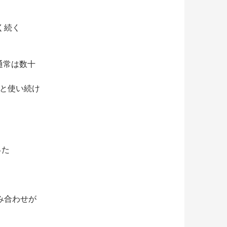
く続く
通常は数十
と使い続け
った
み合わせが