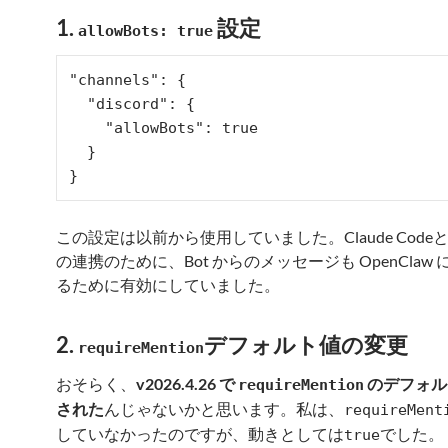
1.
設定
allowBots: true
"channels": {

  "discord": {

    "allowBots": true

  }

この設定は以前から使用していました。Claude CodeとO
の連携のために、Bot からのメッセージも OpenClaw
るために有効にしていました。
2.
デフォルト値の変更
requireMention
おそらく、
v2026.4.26 で
のデフォル
requireMention
された
んじゃないかと思います。私は、
requireMent
していなかったのですが、動きとしては
でした。
true