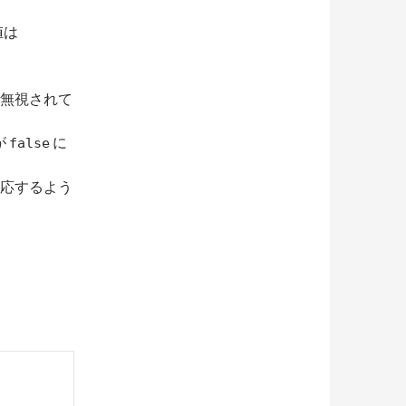
値は
無視されて
が
に
false
応するよう