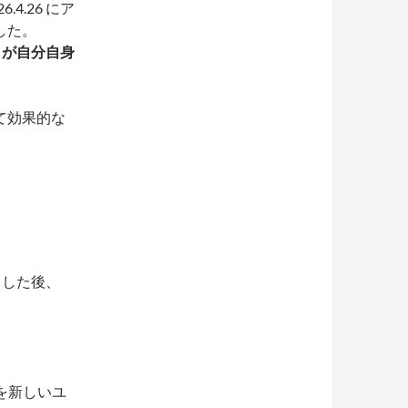
.4.26 にア
した。
w が自分自身
。
て効果的な
デートした後、
ージを新しいユ