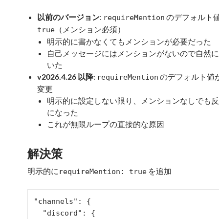
以前のバージョン
:
のデフォルト
requireMention
（メンション必須）
true
明示的に書かなくてもメンションが必要だった
自己メッセージにはメンションがないので自然に
いた
v2026.4.26 以降
:
のデフォルト値
requireMention
変更
明示的に設定しない限り、メンションなしでも反
になった
これが無限ループの直接的な原因
解決策
明示的に
を追加
requireMention: true
"channels": {

  "discord": {
