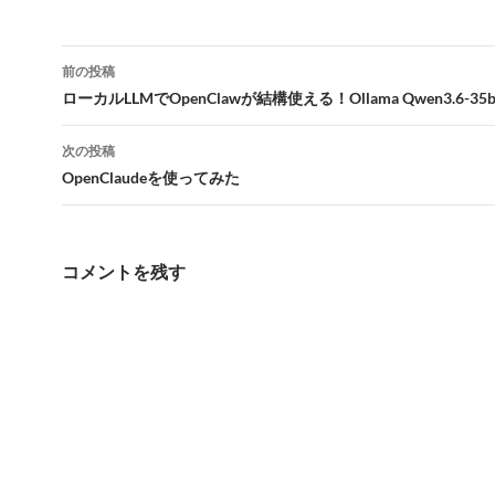
投
前の投稿
稿
ローカルLLMでOpenClawが結構使える！Ollama Qwen3.6-35
ナ
次の投稿
ビ
OpenClaudeを使ってみた
ゲ
ー
コメントを残す
シ
ョ
ン