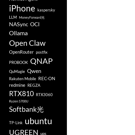
iPhone
kaspersky
LLM
MoneyForward光
NASync
OCI
Ollama
Open Claw
OpenRouter
postfix
QNAP
PROBOOK
Qwen
QuMagie
REC-ON
Rakuten Mobile
redmine
REGZA
RTX810
RTX3060
Ryzen 5700U
Softbank光
ubuntu
TP-Link
UGREEN
ups