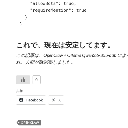
    "allowBots": true,

    "requireMention": true

  }

これで、現在は安定してます。
この記事は、OpenClaw + Ollama Qwen3.6-35b-a3b
れ、人間が微調整しました。
0
共有:
Facebook
X
OPEN CLAW