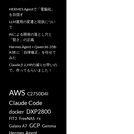
HERMES Agentで「電脳化」
を目指す
LLM運用の変遷と現状につい
て
AIによる開発の落とし穴と
「賢さ」の正義
Hermes Agent + Qwen36-35B-
A3B に「自律修正」を任せて
みた
ClaudeさんHPの減りが早いの
で。作ってもらいました！
AWS
C2750D4I
Claude Code
DXP2800
docker
FIT3
FreeNAS
FX
GCP
Galaxy A7
Gemma
Hermes Agent